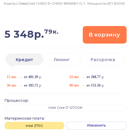
Корпус
DeepCool CH510 R-CH510-BKNNE1-G-1
, Мощность БП
600W
79к.
5 348
р.
В корзину
Кредит
Лизинг
Рассрочка
12 мес
—
от 481.39
р.
24 мес
—
от 260.77
р.
36 мес
—
от 185.71
р.
48 мес
—
от 151.56
р.
Процессор:
Intel Core i7-12700K
Материнская плата:
Изменить
Intel Z790