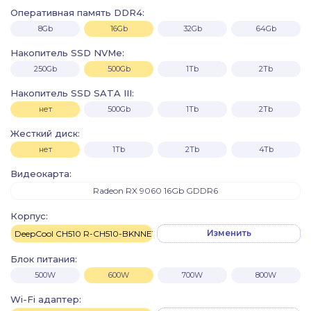
Оперативная память DDR4:
8Gb
16Gb
32Gb
64Gb
Накопитель SSD NVMe:
250Gb
500Gb
1Tb
2Tb
Накопитель SSD SATA III:
нет
500Gb
1Tb
2Tb
Жесткий диск:
нет
1Tb
2Tb
4Tb
Видеокарта:
Radeon RX 9060 16Gb GDDR6
Корпус:
Изменить
DeepCool CH510 R-CH510-BKNNE1-G-1
Блок питания:
500W
600W
700W
800W
Wi-Fi адаптер: