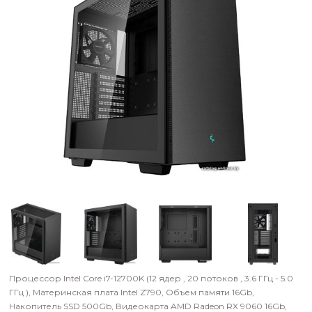
Процессор Intel Core i7-12700K (12 ядер , 20 потоков , 3.6 ГГц - 5.0
ГГц ), Материнская плата
Intel Z790
,
Объем памяти
16Gb
,
Накопитель SSD
500Gb
,
Видеокарта AMD Radeon RX 9060 16Gb,