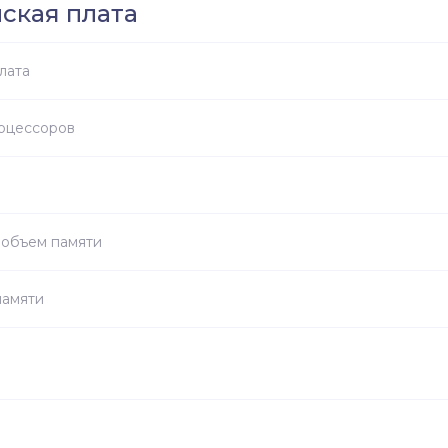
ская плата
лата
оцессоров
объем памяти
памяти