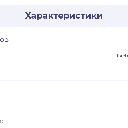
Характеристики
ор
Intel
в
та