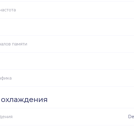
частота
налов памяти
афика
 охлаждения
дения
De