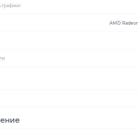
 графики
AMD Radeon
ти
жение