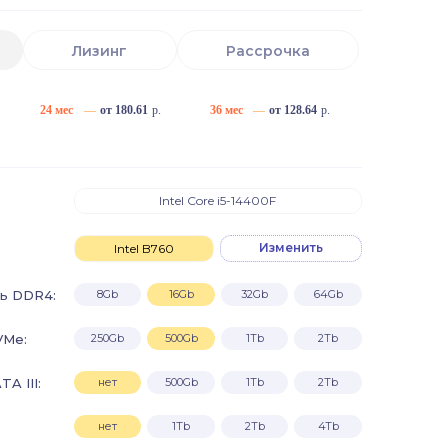
Лизинг
Рассрочка
24 мес
—
от 180.61
р.
36 мес
—
от 128.64
р.
Intel Core i5-14400F
Изменить
:
Intel B760
ь DDR4:
8Gb
16Gb
32Gb
64Gb
VMe:
250Gb
500Gb
1Tb
2Tb
A III:
нет
500Gb
1Tb
2Tb
нет
1Tb
2Tb
4Tb