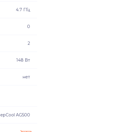
4.7 ГГц
0
2
148 Вт
нет
epCool AG500