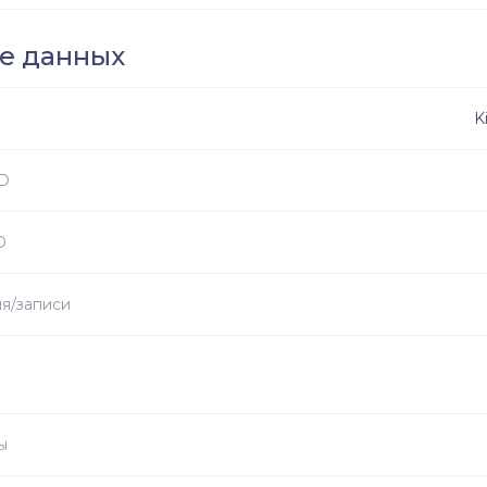
е данных
K
SD
D
ия/записи
ы