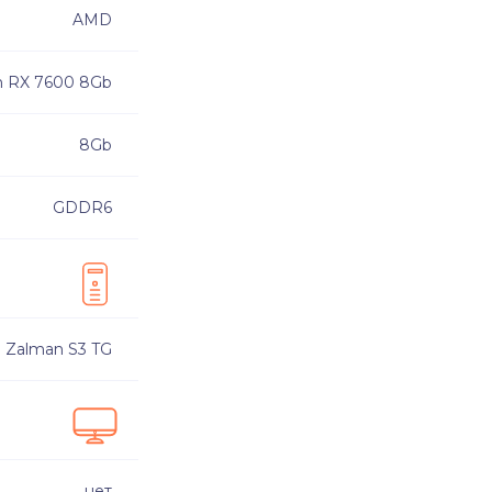
AMD
 RX 7600 8Gb
8Gb
GDDR6
Zalman S3 TG
нет