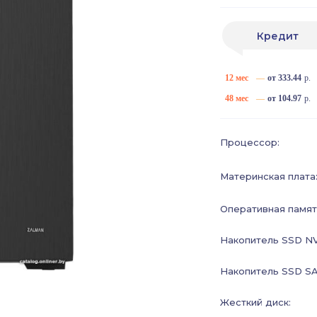
Кредит
12 мес
—
от 333.44
р.
48 мес
—
от 104.97
р.
Процессор:
Материнская плата
Оперативная памят
Накопитель SSD N
Накопитель SSD SAT
Жесткий диск: