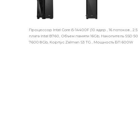
Процессор Intel Core i5-14400F (10 ядер , 16 потоков , 2.5
плата
Intel B760
,
Объем памяти
16Gb
,
Накопитель SSD
5
7600 8Gb,
Корпус
Zalman S3 TG
, Мощность БП
600W