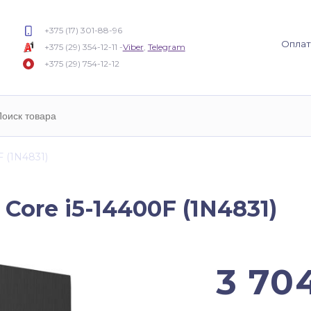
+375 (17) 301-88-96
Оплат
+375 (29) 354-12-11 -
Viber
,
Telegram
+375 (29) 754-12-12
 (
1N4831
)
Core i5-14400F (1N4831)
3 70