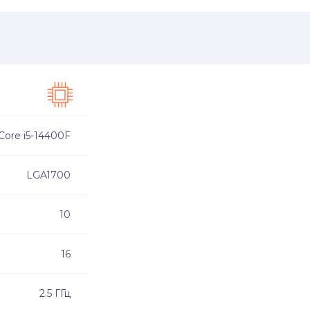
 Core i5-14400F
LGA1700
10
16
2.5 ГГц