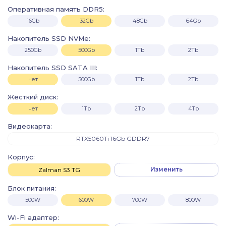
Оперативная память DDR5:
16Gb
32Gb
48Gb
64Gb
Накопитель SSD NVMe:
250Gb
500Gb
1Tb
2Tb
Накопитель SSD SATA III:
нет
500Gb
1Tb
2Tb
Жесткий диск:
нет
1Tb
2Tb
4Tb
Видеокарта:
RTX5060Ti 16Gb GDDR7
Корпус:
Изменить
Zalman S3 TG
Блок питания:
500W
600W
700W
800W
Wi-Fi адаптер: