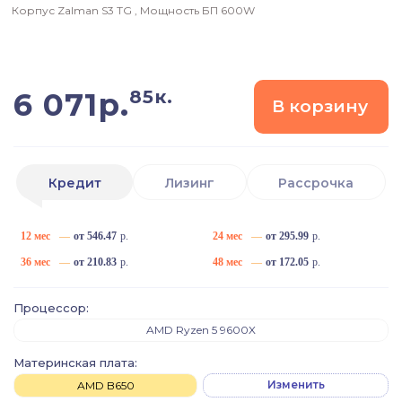
Корпус
Zalman S3 TG
, Мощность БП
600W
85к.
6 071
р.
В корзину
Кредит
Лизинг
Рассрочка
12 мес
—
от 546.47
р.
24 мес
—
от 295.99
р.
36 мес
—
от 210.83
р.
48 мес
—
от 172.05
р.
Процессор:
AMD Ryzen 5 9600X
Материнская плата:
Изменить
AMD B650