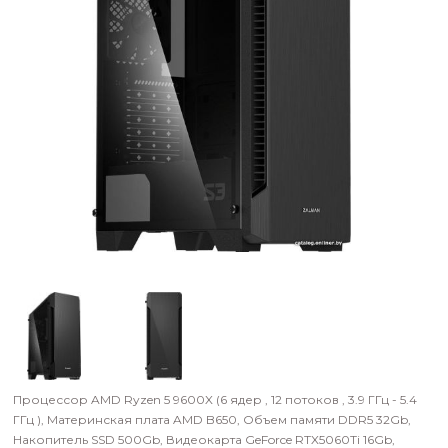
Процессор AMD Ryzen 5 9600X (6 ядер , 12 потоков , 3.9 ГГц - 5.4
ГГц ), Материнская плата
AMD B650
,
Объем памяти DDR5
32Gb
,
Накопитель SSD
500Gb
,
Видеокарта GeForce RTX5060Ti 16Gb,